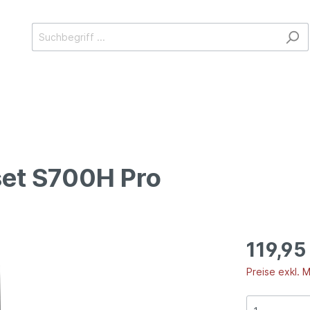
et S700H Pro
ys
SeCom
dstream
119,95
Preise exkl. 