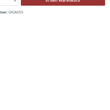
In den Warenkorb
mer:
GIGA055