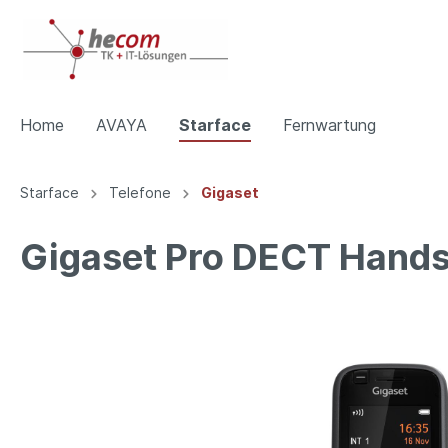
Home
AVAYA
Starface
Fernwartung
Starface
Telefone
Gigaset
Zur Kategorie AVAYA
Zur Kategorie Starface
Gigaset Pro DECT Hands
Tischtelefone
Telefone
DECT
Gatewa
Gigaset
Gran
Yealink