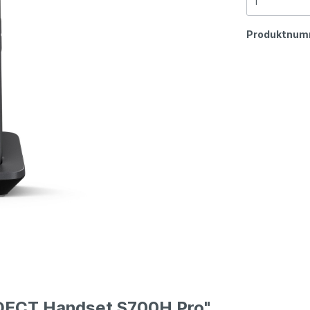
Produktnum
 DECT Handset S700H Pro"